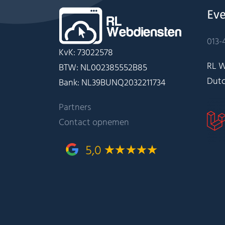
Eve
013-
KvK: 73022578
RL W
BTW: NL002385552B85
Dutc
Bank: NL39BUNQ2032211734
Partners
Contact opnemen
5,0