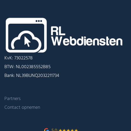
KvK: 73022578
BTW: NL002385552B85
Bank: NL39BUNQ2032211734
Partners
Contact opnemen
5,0