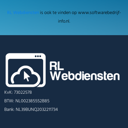
RL Webdiensten
is ook te vinden op www.softwarebedrijf-
info.nl.
KvK: 73022578
BTW: NL002385552B85
Bank: NL39BUNQ2032211734