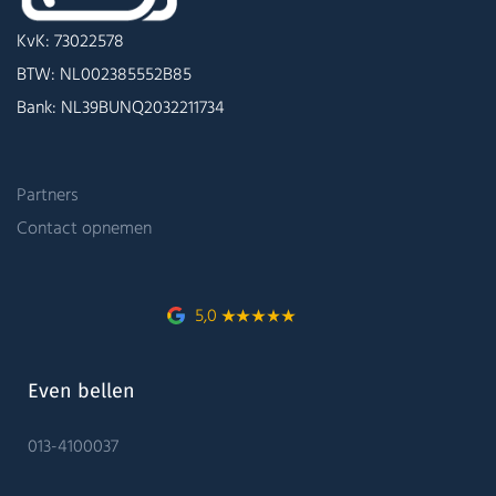
KvK: 73022578
BTW: NL002385552B85
Bank: NL39BUNQ2032211734
Partners
Contact opnemen
5,0
Even bellen
013-4100037